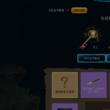
当前金币数量：0
当前
X1
1000金币购买
夺日奔虹（近身武
器）永久
请选择必出道具