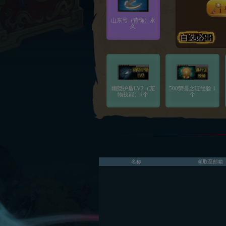
1
山东号（背饰）永
久
自选必出
幽隐护盾LV2（宠
500荣誉之证经验 1
物技能）1个
个
名称
领取至邮箱