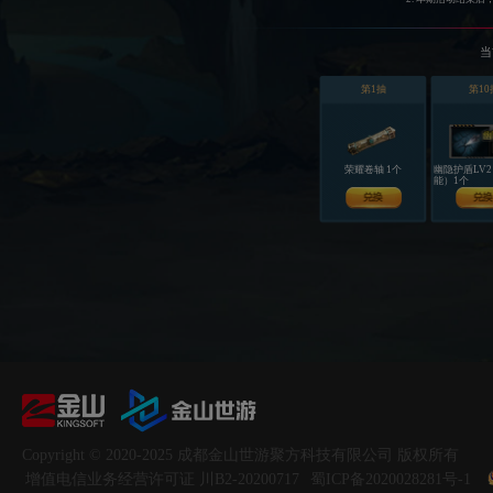
当
第1抽
第10
荣耀卷轴 1个
幽隐护盾LV
能）1个
Copyright © 2020-2025
成都金山世游聚方科技有限公司
版权所有
增值电信业务经营许可证 川B2-20200717
蜀ICP备2020028281号-1