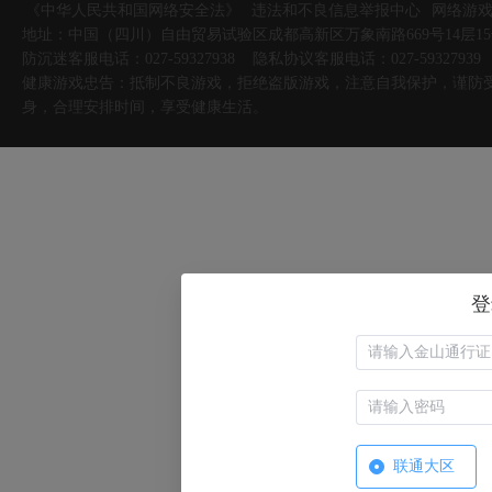
《中华人民共和国网络安全法》
违法和不良信息举报中心
网络游
地址：中国（四川）自由贸易试验区成都高新区万象南路669号14层15
防沉迷客服电话：027-59327938 隐私协议客服电话：027-59327939
健康游戏忠告：抵制不良游戏，拒绝盗版游戏，注意自我保护，谨防
身，合理安排时间，享受健康生活。
登
联通大区