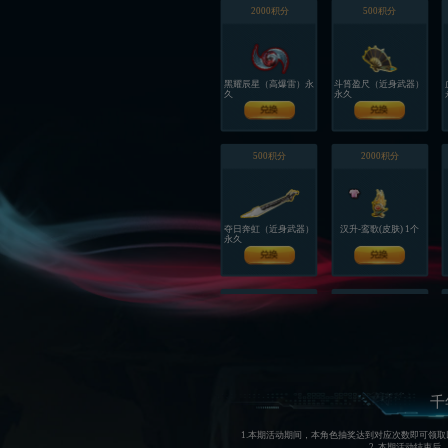
2000积分
500积分
黑耀辰星（高爆雷）永
斗筲盈尺（近身武器）
久
永久
500积分
2000积分
夺日奔虹（近身武器）
汉升-鸾歌(皮肤) 1个
永久
600积分
600积分
山东号（背饰）永久
幽隐护盾LV2(宠物技
能) 1个
千
1.本期活动期间，本角色抽奖达到对应次数即可领
2. 本期活动结束