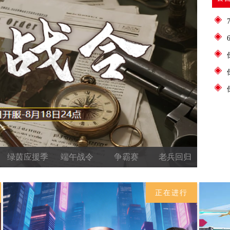
告
上线
模式
绿茵应援季
端午战令
争霸赛
老兵回归
正在进行