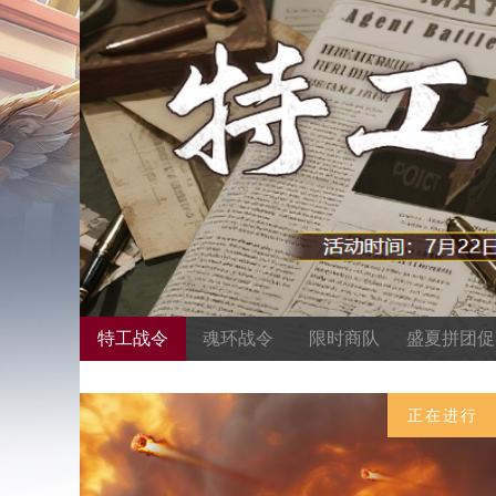
特工战令
魂环战令
限时商队
盛夏拼团促
销
正在进行